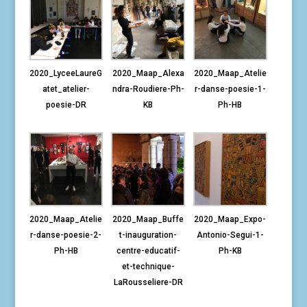
2020_LyceeLaureG
2020_Maap_Alexa
2020_Maap_Atelie
atet_atelier-
ndra-Roudiere-Ph-
r-danse-poesie-1-
poesie-DR
KB
Ph-HB
2020_Maap_Atelie
2020_Maap_Buffe
2020_Maap_Expo-
r-danse-poesie-2-
t-inauguration-
Antonio-Segui-1-
Ph-HB
centre-educatif-
Ph-KB
et-technique-
LaRousseliere-DR