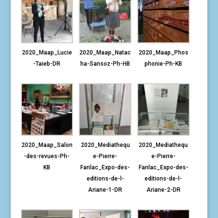
2020_Maap_Lucie
2020_Maap_Natac
2020_Maap_Phos
-Taieb-DR
ha-Sansoz-Ph-HB
phonie-Ph-KB
2020_Maap_Salon
2020_Mediathequ
2020_Mediathequ
-des-revues-Ph-
e-Pierre-
e-Pierre-
KB
Fanlac_Expo-des-
Fanlac_Expo-des-
editions-de-l-
editions-de-l-
Ariane-1-DR
Ariane-2-DR