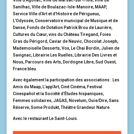
Ville d’Agonac, Ville de Marsac-sur-l’Isle, Ville de
Sanilhac, Ville de Boulazac-Isle-Manoire, MAAP,
Service Ville d’Art et d’Histoire de Périgueux,
L’Odyssée, Conservatoire municipal de Musique et de
Danse, Fonds de Dotation Patrick Brou de Laurière,
Cultures du Cœur, vins du Château Tiregand, Foies
Gras du Périgord, Caviar de Neuvic, Chocolat Joseph,
Mademoiselle Desserts, Vox, Le Chai Bordin, Julien de
Savignac, Librairie Les Ruelles, Librairie Des Livres et
Nous, Parcours des Arts, Dordogne Libre, Sud Ouest,
France bleu.
Avec également la participation des associations : Les
Amis du Maap, L’app’Art, Ciné Cinéma, Festival
Cinespañol et la Société d’Études hispaniques,
Femmes solidaires, JAGAS, Novelum, Ouïe/Dire, Sans
Réserve, Some Produkt, Théâtre Grandeur Nature.
Avec le restaurant Le Saint-Louis.