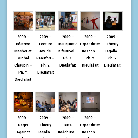
2009 –
2009 –
2009 –
2009 –
2009 –
Béatrice
Lecture
Inauguratio
Expo Olivier
Thierry
Machet et
Jay-de-
n festival –
Bosson –
Lagalla –
Michel
Beaufort –
Ph. Y.
Ph. Y.
Ph. Y.
Chaupin –
Ph. Y.
Dieulafait
Dieulafait
Dieulafait
Ph. Y.
Dieulafait
Dieulafait
2009 –
2009 –
2009 –
2009 –
Régis
Thierry
Ritta
Expo Olivier
Against
Lagalla –
Baddoura –
Bosson –