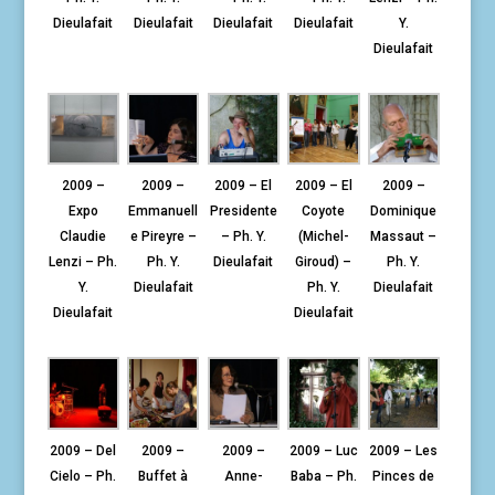
Dieulafait
Dieulafait
Dieulafait
Dieulafait
Y.
Dieulafait
2009 –
2009 –
2009 – El
2009 – El
2009 –
Expo
Emmanuell
Presidente
Coyote
Dominique
Claudie
e Pireyre –
– Ph. Y.
(Michel-
Massaut –
Lenzi – Ph.
Ph. Y.
Dieulafait
Giroud) –
Ph. Y.
Y.
Dieulafait
Ph. Y.
Dieulafait
Dieulafait
Dieulafait
2009 – Del
2009 –
2009 –
2009 – Luc
2009 – Les
Cielo – Ph.
Buffet à
Anne-
Baba – Ph.
Pinces de