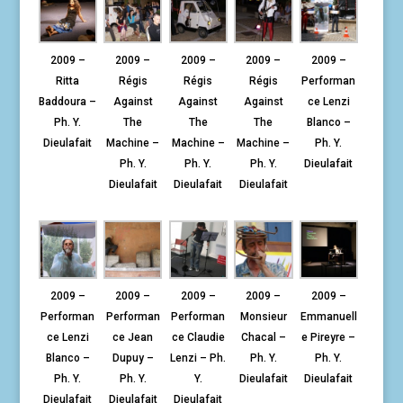
2009 –
2009 –
2009 –
2009 –
2009 –
Ritta
Régis
Régis
Régis
Performan
Baddoura –
Against
Against
Against
ce Lenzi
Ph. Y.
The
The
The
Blanco –
Dieulafait
Machine –
Machine –
Machine –
Ph. Y.
Ph. Y.
Ph. Y.
Ph. Y.
Dieulafait
Dieulafait
Dieulafait
Dieulafait
2009 –
2009 –
2009 –
2009 –
2009 –
Performan
Performan
Performan
Monsieur
Emmanuell
ce Lenzi
ce Jean
ce Claudie
Chacal –
e Pireyre –
Blanco –
Dupuy –
Lenzi – Ph.
Ph. Y.
Ph. Y.
Ph. Y.
Ph. Y.
Y.
Dieulafait
Dieulafait
Dieulafait
Dieulafait
Dieulafait