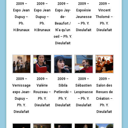
2009 –
2009 –
2009 –
2009 –
2009 –
Expo Jean
Expo Jean
Expo Jay-
Expoésie
Vincent
Dupuy –
Dupuy –
de-
Jeunesse
Tholomé –
Ph.
Ph.
Beaufort /
– Ph. Y.
Ph. Y.
H.Brunaux
H.Brunaux
N’a qu’un
Dieulafait
Dieulafait
oeil – Ph. Y.
Dieulafait
2009 –
2009 –
2009 –
2009 –
2009 –
Vernissage
Valérie
Sibila
Sébastien
Salon des
expo Jean-
Rouzeau –
Petlevski –
Lespinasse
Revues de
Dupuy –
Ph. Y.
Ph. Y.
– Ph. Y.
Création –
Ph. Y.
Dieulafait
Dieulafait
Dieulafait
Ph. Y.
Dieulafait
Dieulafait