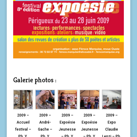
Galerie photos :
2009 –
2009 –
2009 –
2009 –
2009 –
Accueil
André-
Expoésie
Expoésie
Expo
festival –
Gache –
Jeunesse
Jeunesse
Claudie
Ph. Y.
Ph. Y.
– Ph. Y.
– Ph. Y.
Lenzi – Ph.