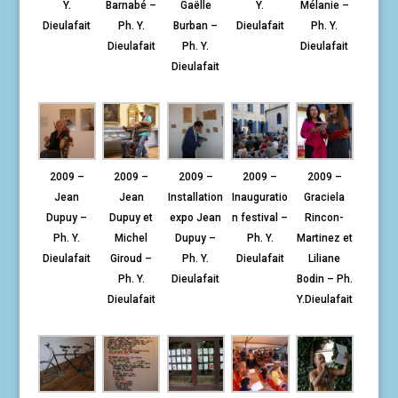
Y.
Barnabé –
Gaëlle
Y.
Mélanie –
Dieulafait
Ph. Y.
Burban –
Dieulafait
Ph. Y.
Dieulafait
Ph. Y.
Dieulafait
Dieulafait
2009 –
2009 –
2009 –
2009 –
2009 –
Jean
Jean
Installation
Inauguratio
Graciela
Dupuy –
Dupuy et
expo Jean
n festival –
Rincon-
Ph. Y.
Michel
Dupuy –
Ph. Y.
Martinez et
Dieulafait
Giroud –
Ph. Y.
Dieulafait
Liliane
Ph. Y.
Dieulafait
Bodin – Ph.
Dieulafait
Y.Dieulafait