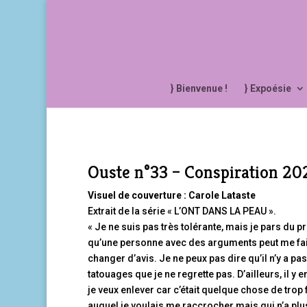
} Bienvenue !
} Expoésie
Ouste n°33 – Conspiration 20
Visuel de couverture : Carole Lataste
Extrait de la série « L’ONT DANS LA PEAU ».
« Je ne suis pas très tolérante, mais je pars du p
qu’une personne avec des arguments peut me fa
changer d’avis. Je ne peux pas dire qu’il n’y a pa
tatouages que je ne regrette pas. D’ailleurs, il y e
je veux enlever car c’était quelque chose de trop f
auquel je voulais me raccrocher mais qui n’a plu