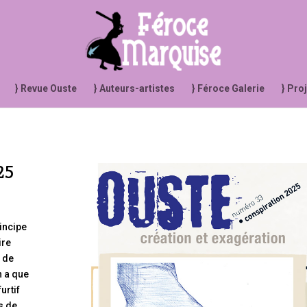
} Revue Ouste
} Auteurs-artistes
} Féroce Galerie
} Pro
25
rincipe
ire
s de
n a que
urtif
s de