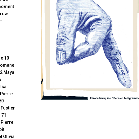
 moment
 grow
e
se 10
 Romane
22 Maya
y
Elsa
 Pierre
60
 Fustier
 71
 Pierre
ît
t Olivia