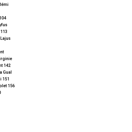
Rémi
 104
yfus
 113
 Lajus
nt
irginie
nt 142
a Gual
i 151
olet 156
0