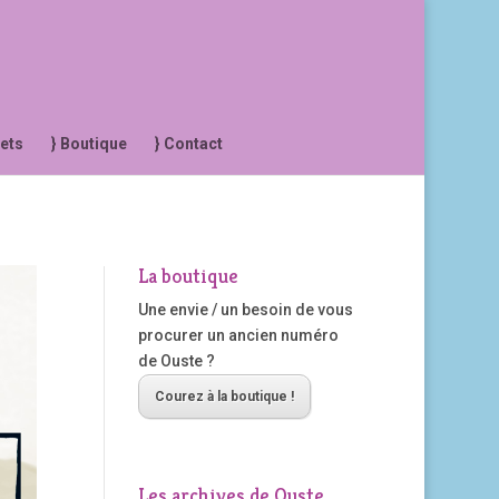
jets
} Boutique
} Contact
La boutique
Une envie / un besoin de vous
procurer un ancien numéro
de Ouste ?
Courez à la boutique !
Les archives de Ouste