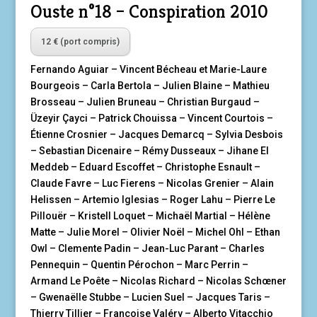
Ouste n°18 – Conspiration 2010
12 € (port compris)
Fernando Aguiar – Vincent Bécheau et Marie-Laure
Bourgeois – Carla Bertola – Julien Blaine – Mathieu
Brosseau – Julien Bruneau – Christian Burgaud –
Üzeyir Çayci – Patrick Chouissa – Vincent Courtois –
Étienne Crosnier – Jacques Demarcq – Sylvia Desbois
– Sebastian Dicenaire – Rémy Dusseaux – Jihane El
Meddeb – Eduard Escoffet – Christophe Esnault –
Claude Favre – Luc Fierens – Nicolas Grenier – Alain
Helissen – Artemio Iglesias – Roger Lahu – Pierre Le
Pillouër – Kristell Loquet – Michaël Martial – Hélène
Matte – Julie Morel – Olivier Noël – Michel Ohl – Ethan
Owl – Clemente Padin – Jean-Luc Parant – Charles
Pennequin – Quentin Pérochon – Marc Perrin –
Armand Le Poête – Nicolas Richard – Nicolas Schœner
– Gwenaëlle Stubbe – Lucien Suel – Jacques Taris –
Thierry Tillier – Françoise Valéry – Alberto Vitacchio