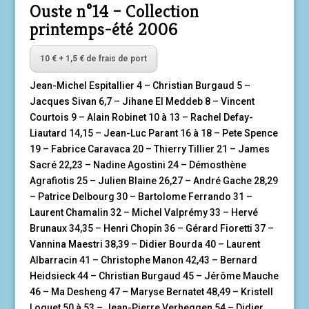
Ouste n°14 – Collection
printemps-été 2006
10 € + 1,5 € de frais de port
Jean-Michel Espitallier 4 – Christian Burgaud 5 –
Jacques Sivan 6,7 – Jihane El Meddeb 8 – Vincent
Courtois 9 – Alain Robinet 10 à 13 – Rachel Defay-
Liautard 14,15 – Jean-Luc Parant 16 à 18 – Pete Spence
19 – Fabrice Caravaca 20 – Thierry Tillier 21 – James
Sacré 22,23 – Nadine Agostini 24 – Démosthène
Agrafiotis 25 – Julien Blaine 26,27 – André Gache 28,29
– Patrice Delbourg 30 – Bartolome Ferrando 31 –
Laurent Chamalin 32 – Michel Valprémy 33 – Hervé
Brunaux 34,35 – Henri Chopin 36 – Gérard Fioretti 37 –
Vannina Maestri 38,39 – Didier Bourda 40 – Laurent
Albarracin 41 – Christophe Manon 42,43 – Bernard
Heidsieck 44 – Christian Burgaud 45 – Jérôme Mauche
46 – Ma Desheng 47 – Maryse Bernatet 48,49 – Kristell
Loquet 50 à 53 – Jean-Pierre Verheggen 54 – Didier