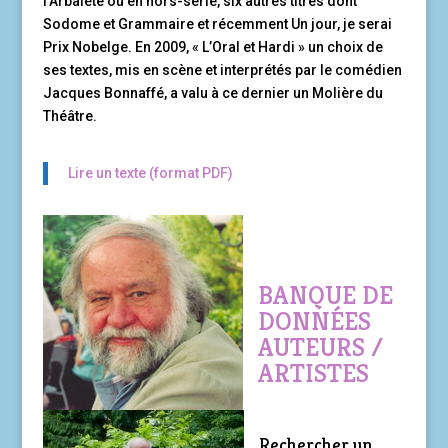
l’Arbalète ou en hors-série, six autres titres dont
Sodome et Grammaire et récemment Un jour, je serai
Prix Nobelge. En 2009, « L’Oral et Hardi » un choix de
ses textes, mis en scène et interprétés par le comédien
Jacques Bonnaffé, a valu à ce dernier un Molière du
Théâtre.
Lire un texte (format PDF)
BANQUE DE
DONNÉES
AUTEURS /
ARTISTES
Rechercher un