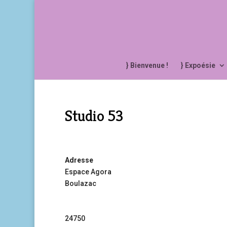
} Bienvenue !
} Expoésie
Studio 53
Adresse
Espace Agora
Boulazac
24750