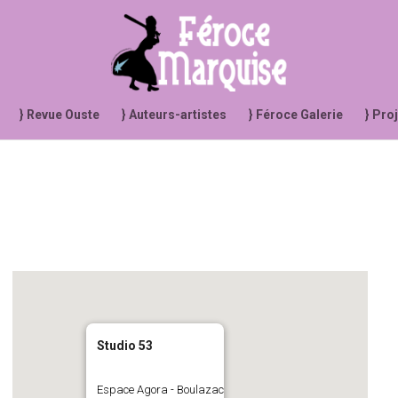
} Revue Ouste
} Auteurs-artistes
} Féroce Galerie
} Pro
Studio 53
Espace Agora - Boulazac