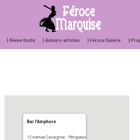
} Revue Ouste
} Auteurs-artistes
} Féroce Galerie
} Pro
Bar l'Amphore
12 Avenue Cavaignac - Périgueux