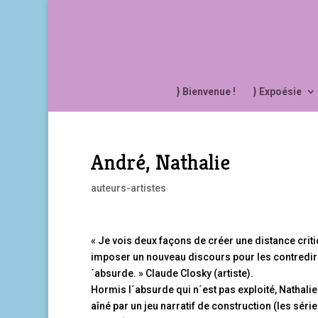
} Bienvenue !
} Expoésie
André, Nathalie
auteurs-artistes
« Je vois deux façons de créer une distance crit
imposer un nouveau discours pour les contredire 
´absurde. » Claude Closky (artiste).
Hormis l´absurde qui n´est pas exploité, Nathalie
aîné par un jeu narratif de construction (les sér