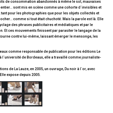
oduits de consommation abandonnés à même le sol, mauvaises
n entier… sont mis en scène comme une cohorte d´invisibles et
, tant pour les photographies que pour les objets collectés et
cher… comme si tout était chuchoté. Mais la parole est là. Elle
cyclage des phrases publicitaires et médiatiques et par le
. Et ces mouvements finissent par parasiter le langage de la
ourne contre lui-même, laissant émerger le mensonge, les
ordeaux comme responsable de publication pour les éditions Le
 à l´université de Bordeaux, elle a travaillé comme journaliste-
tions de La Lauze, en 2005, un ouvrage, Du noir à l´or, avec
 Elle expose depuis 2005.