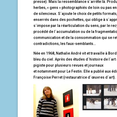
presse). Mais la ressemblance s´arrête là. Pr
herbes, « gens » photographiés de loin ou pas e
de silencieux. S´ajoute le choix de petits formats
enserrés dans des pochettes, qui oblige à s´appro
s´impose par la réarticulation du sens, par le re
procédé de l´accumulation ou de la fragmentation
communication et de la consommation qui se ret
contradictions, les faux-semblants…
Née en 1968, Nathalie André vit et travaille à B
bleu du ciel. Après des études d´histoire de l´art
pigiste pour plusieurs revues et journaux
et notamment pour Le Festin. Elle a publié aux édi
Françoise Perret (restauratrice d´œuvres d´art).