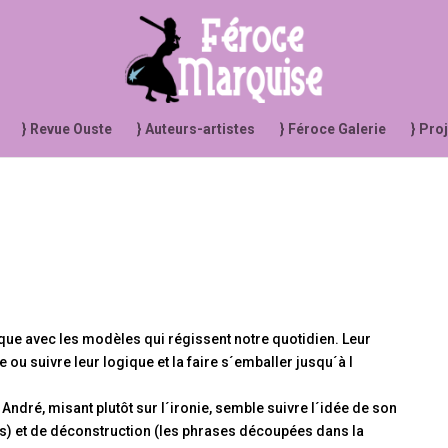
} Revue Ouste
} Auteurs-artistes
} Féroce Galerie
} Pro
ique avec les modèles qui régissent notre quotidien. Leur
ou suivre leur logique et la faire s´emballer jusqu´à l
 André, misant plutôt sur l´ironie, semble suivre l´idée de son
ies) et de déconstruction (les phrases découpées dans la