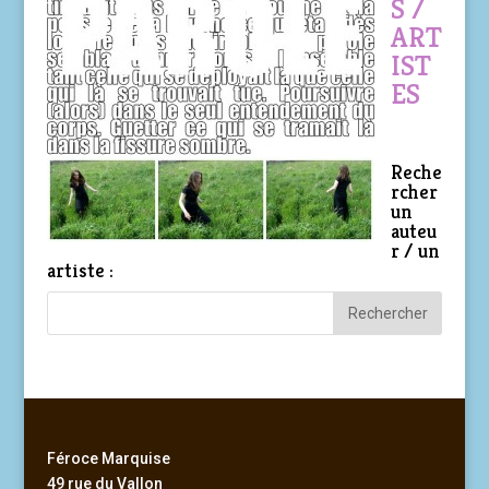
S /
ART
IST
ES
Reche
rcher
un
auteu
r / un
artiste :
Féroce Marquise
49 rue du Vallon