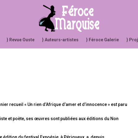
} Revue Ouste
} Auteurs-artistes
} Féroce Galerie
} Pro
nier recueil « Un rien d’Afrique d’amer et d’innocence » est paru
ste et poète, ses œuvres sont publiées aux éditions du Non
édition du festival Expoésie, à Périgueux, a, depuis,