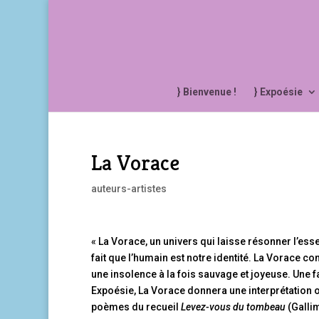
} Bienvenue !
} Expoésie
La Vorace
auteurs-artistes
« La Vorace, un univers qui laisse résonner l’ess
fait que l’humain est notre identité. La Vorac
une insolence à la fois sauvage et joyeuse. Une f
Expoésie, La Vorace donnera une interprétation 
poèmes du recueil
Levez-vous du tombeau
(Gallim