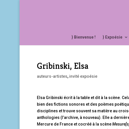
} Bienvenue !
} Expoésie
Gribinski, Elsa
auteurs-artistes
,
invité expoésie
Elsa Gribinski écrit à la table et dit à la scène.
bien des fictions sonores et des poèmes poétique
disciplines et trouve souvent sa matière au croisem
anthologies (l’archive, à nouveau). Elle a dernièr
Mercure de France et cocréé à la scène
Mesure[s