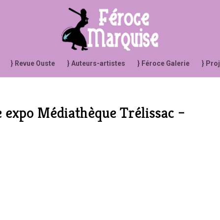
} Revue Ouste
} Auteurs-artistes
} Féroce Galerie
} Pro
e expo Médiathèque Trélissac –