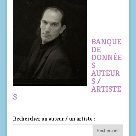
BANQUE
DE
DONNÉE
S
AUTEUR
S /
ARTISTE
S
Rechercher un auteur / un artiste :