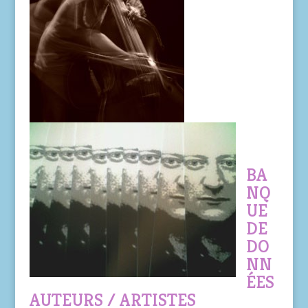
BA
NQ
UE
DE
DO
NN
ÉES
AUTEURS / ARTISTES