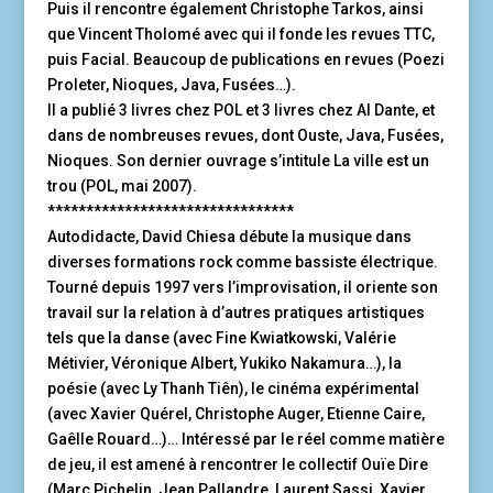
Puis il rencontre également Christophe Tarkos, ainsi
que Vincent Tholomé avec qui il fonde les revues TTC,
puis Facial. Beaucoup de publications en revues (Poezi
Proleter, Nioques, Java, Fusées…).
Il a publié 3 livres chez POL et 3 livres chez Al Dante, et
dans de nombreuses revues, dont Ouste, Java, Fusées,
Nioques. Son dernier ouvrage s’intitule La ville est un
trou (POL, mai 2007).
********************************
Autodidacte, David Chiesa débute la musique dans
diverses formations rock comme bassiste électrique.
Tourné depuis 1997 vers l’improvisation, il oriente son
travail sur la relation à d’autres pratiques artistiques
tels que la danse (avec Fine Kwiatkowski, Valérie
Métivier, Véronique Albert, Yukiko Nakamura…), la
poésie (avec Ly Thanh Tiên), le cinéma expérimental
(avec Xavier Quérel, Christophe Auger, Etienne Caire,
Gaêlle Rouard…)… Intéressé par le réel comme matière
de jeu, il est amené à rencontrer le collectif Ouïe Dire
(Marc Pichelin, Jean Pallandre, Laurent Sassi, Xavier